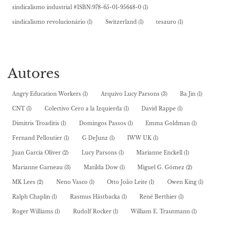
sindicalismo industrial #ISBN:978-65-01-95648-0
(1)
sindicalismo revolucionário
(1)
Switzerland
(1)
tesauro
(1)
Autores
Angry Education Workers
(1)
Arquivo Lucy Parsons
(3)
Ba Jin
(1)
CNT
(1)
Colectivo Cero a la Izquierda
(1)
David Rappe
(1)
Dimitris Troaditis
(1)
Domingos Passos
(1)
Emma Goldman
(1)
Fernand Pelloutier
(1)
G DeJunz
(1)
IWW UK
(1)
Juan García Oliver
(2)
Lucy Parsons
(1)
Marianne Enckell
(1)
Marianne Garneau
(3)
Matilda Dow
(1)
Miguel G. Gómez
(2)
MK Lees
(2)
Neno Vasco
(1)
Otto João Leite
(1)
Owen King
(1)
Ralph Chaplin
(1)
Rasmus Hästbacka
(1)
René Berthier
(1)
Roger Williams
(1)
Rudolf Rocker
(1)
William E. Trautmann
(1)