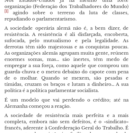
Nos Estados-Unidos já há mesmo uma forte
organização (Federação dos Trabalhadores do Mundo)
[1]
agindo sobre o terreno da luta de classes,
repudiando o parlamentarismo.
A sociedade operária alemã não é, a bem dizer, de
resistência. A resistência é ali disfarçada, encoberta,
sufocada, pelo mutualismo e pela legalidade. As
derrotas têm sido majestosas e as conquistas poucas.
As organizações alemãs agrupam muita gente, reúnem
enormes somas, mas… são inertes, têm medo de
empregar a sua força, como aquele que comprou um
guarda-chuva e o meteu debaixo do capote com pena
de o molhar. Quando se mexem, são pesadas e
tímidas, cruzam os braços e lutam a dinheiro… A sua
política é a política parlamentar socialista.
É um modelo que vai perdendo o crédito; até na
Alemanha começou a reação.
A sociedade de resistência mais perfeita e a mais
completa, embora não sem defeitos, é o «sindicato»
francês, aderente à Confederação Geral do Trabalho. É