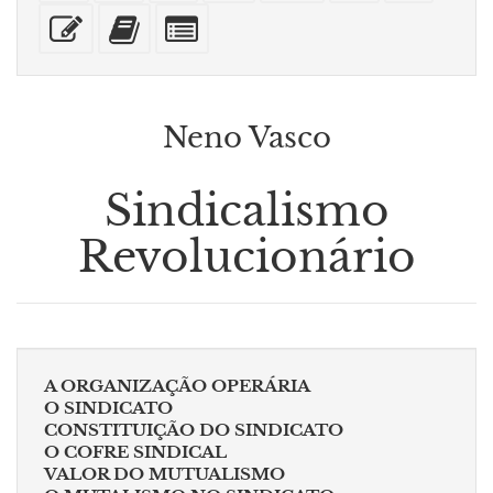
sobre
dispositivos
(para
XeLaTeX
texto
com
Editar
Adicionar
Selecionar
A4
móveis)
impressão)
puro
anexos
esse
este
algumas
texto
texto
partes
ao
para
construtor
o
de
bookbuilder
Neno Vasco
livros
Sindicalismo
Revolucionário
A ORGANIZAÇÃO OPERÁRIA
O SINDICATO
CONSTITUIÇÃO DO SINDICATO
O COFRE SINDICAL
VALOR DO MUTUALISMO