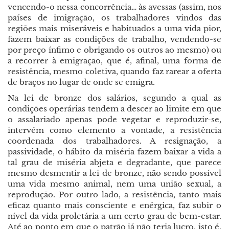
vencendo-o nessa concorrência… às avessas (assim, nos
países de imigração, os trabalhadores vindos das
regiões mais miseráveis e habituados a uma vida pior,
fazem baixar as condições de trabalho, vendendo-se
por preço ínfimo e obrigando os outros ao mesmo) ou
a recorrer à emigração, que é, afinal, uma forma de
resistência, mesmo coletiva, quando faz rarear a oferta
de braços no lugar de onde se emigra.
Na lei de bronze dos salários, segundo a qual as
condições operárias tendem a descer ao limite em que
o assalariado apenas pode vegetar e reproduzir-se,
intervém como elemento a vontade, a resistência
coordenada dos trabalhadores. A resignação, a
passividade, o hábito da miséria fazem baixar a vida a
tal grau de miséria abjeta e degradante, que parece
mesmo desmentir a lei de bronze, não sendo possível
uma vida mesmo animal, nem uma união sexual, a
reprodução. Por outro lado, a resistência, tanto mais
eficaz quanto mais consciente e enérgica, faz subir o
nível da vida proletária a um certo grau de bem-estar.
Até ao ponto em que o patrão já não teria lucro, isto é,