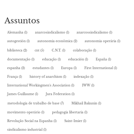
Assuntos
Alemanha
(1)
anarcosindicalismo
(1)
anarcossindicalismo
(1)
autogestión
(1)
autonomia econômica
(2)
autonomia operária
(1)
biblioteca
(2)
cnt
(5)
C.N.T.
(1)
colaboração
(1)
documentação
(1)
educação
(1)
educación
(1)
España
(1)
espanha
(2)
estudantes
(1)
Europa
(1)
First International
(1)
França
(1)
history of anarchism
(1)
indexação
(1)
International Workingmen's Association
(1)
IWW
(1)
James Guillaume
(1)
Jura Federation
(1)
metodologia de trabalho de base
(7)
Mikhail Bakunin
(1)
movimento operário
(1)
pedagogía libertaria
(1)
Revolução Social na Espanha
(1)
Saint-Imier
(1)
sindicalismo industrial
(1)