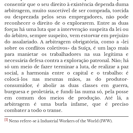
consentir que o seu direito à existência dependa duma
arbitragem, muito suscetível de ser comprada, torcida
ou desprezada pelos seus empregadores, não pode
reconhecer o direito de o explorarem. Entre as duas
forças há uma luta que a intervenção suspeita da lei ou
do árbitro, sempre suspeito, vem estorvar em prejuízo
do assalariado. A arbitragem obrigatória, como a «lei
sobre os conflitos coletivos» da Suíça, é um laço mais
para manietar os trabalhadores na sua legítima e
necessária defesa contra a exploração patronal. Não; há
só um meio de fazer terminar a luta, de realizar a paz
social, a harmonia entre o capital e o trabalho: é
colocá-los nas mesmas mãos, as do produtor-
consumidor, é abolir as duas classes em guerra,
burguesa e proletária, e fundi-las numa só, pela posse
em comum dos meios de produção. Até lá, a
arbitragem é uma burla infame, que é preciso
combater a todo o transe.
[1]
Neno refere-se à Industrial Workers of the World (IWW).