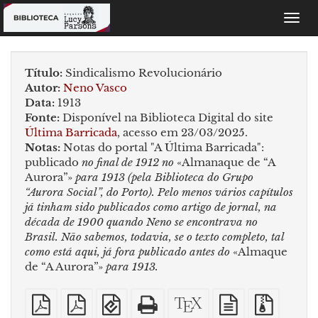
Toggl
navig
Título:
Sindicalismo Revolucionário
Autor:
Neno Vasco
Data:
1913
Fonte:
Disponível na Biblioteca Digital do site
Última Barricada
, acesso em 23/03/2025.
Notas:
Notas do portal "A Última Barricada":
publicado
no final de 1912 no
«Almanaque de “A
Aurora”»
para 1913 (pela Biblioteca do Grupo
“Aurora Social”, do Porto). Pelo menos vários capítulos
já tinham sido publicados como artigo de jornal, na
década de 1900 quando Neno se encontrava no
Brasil. Não sabemos, todavia, se o texto completo, tal
como está aqui, já fora publicado antes do
«Almaque
de “A Aurora”»
para 1913.
PDF
PDF
EPUB
HTML
Código-
fonte
Arquiv
simples
imposto
(para
puro
fonte
em
fonte