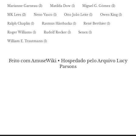
Marianne Garneau
(3)
Matilda Dow
(1)
Miguel G. Gómez
(2)
MK Lees
(2)
Neno Vasco
(1)
Otto João Leite
(1)
Owen King
(1)
Ralph Chaplin
(1)
Rasmus Hästbacka
(1)
René Berthier
(1)
Roger Williams
(1)
Rudolf Rocker
(1)
Senex
(1)
William E. Trautmann
(1)
Feito com AmuseWiki • Hospedado pelo Arquivo Lucy
Parsons