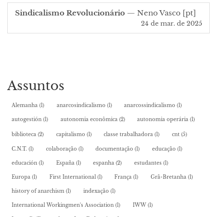
Sindicalismo Revolucionário
— Neno Vasco
[pt]
24 de mar. de 2025
Assuntos
Alemanha
(1)
anarcosindicalismo
(1)
anarcossindicalismo
(1)
autogestión
(1)
autonomia econômica
(2)
autonomia operária
(1)
biblioteca
(2)
capitalismo
(1)
classe trabalhadora
(1)
cnt
(5)
C.N.T.
(1)
colaboração
(1)
documentação
(1)
educação
(1)
educación
(1)
España
(1)
espanha
(2)
estudantes
(1)
Europa
(1)
First International
(1)
França
(1)
Grã-Bretanha
(1)
history of anarchism
(1)
indexação
(1)
International Workingmen's Association
(1)
IWW
(1)