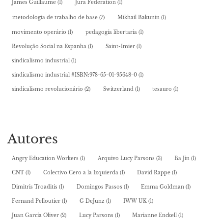
James Guillaume
(1)
Jura Federation
(1)
metodologia de trabalho de base
(7)
Mikhail Bakunin
(1)
movimento operário
(1)
pedagogía libertaria
(1)
Revolução Social na Espanha
(1)
Saint-Imier
(1)
sindicalismo industrial
(1)
sindicalismo industrial #ISBN:978-65-01-95648-0
(1)
sindicalismo revolucionário
(2)
Switzerland
(1)
tesauro
(1)
Autores
Angry Education Workers
(1)
Arquivo Lucy Parsons
(3)
Ba Jin
(1)
CNT
(1)
Colectivo Cero a la Izquierda
(1)
David Rappe
(1)
Dimitris Troaditis
(1)
Domingos Passos
(1)
Emma Goldman
(1)
Fernand Pelloutier
(1)
G DeJunz
(1)
IWW UK
(1)
Juan García Oliver
(2)
Lucy Parsons
(1)
Marianne Enckell
(1)