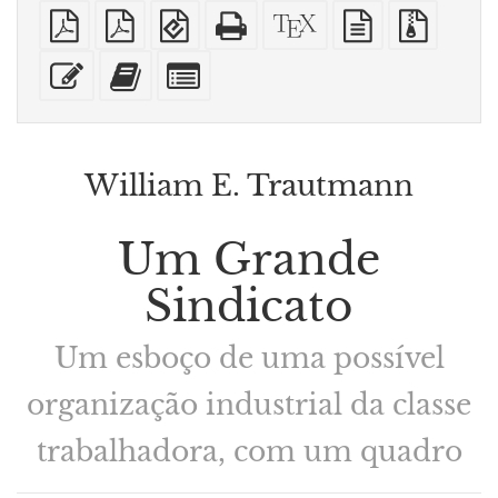
PDF
PDF
EPUB
HTML
Código-
fonte
Arquiv
simples
imposto
(para
puro
fonte
em
fonte
sobre
dispositivos
(para
XeLaTeX
texto
com
Editar
Adicionar
Selecionar
A4
móveis)
impressão)
puro
anexos
esse
este
algumas
texto
texto
partes
ao
para
construtor
o
de
bookbuilder
William E. Trautmann
livros
Um Grande
Sindicato
Um esboço de uma possível
organização industrial da classe
trabalhadora, com um quadro