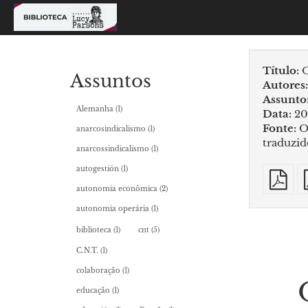
Título:
O
Assuntos
Autores:
Assunto
Alemanha
(1)
Data:
20
Fonte:
O
anarcosindicalismo
(1)
traduzid
anarcossindicalismo
(1)
P
autogestión
(1)
si
autonomia econômica
(2)
autonomia operária
(1)
biblioteca
(1)
cnt
(5)
C.N.T.
(1)
colaboração
(1)
educação
(1)