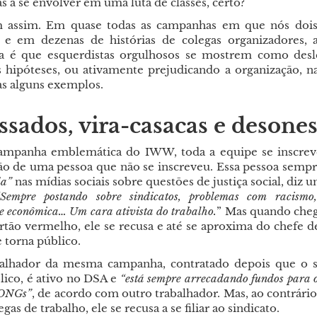
s a se envolver em uma luta de classes, certo?
 assim. Em quase todas as campanhas em que nós dois
 e em dezenas de histórias de colegas organizadores, 
a é que esquerdistas orgulhosos se mostrem como desle
 hipóteses, ou ativamente prejudicando a organização, na
as alguns exemplos.
ssados, vira-casacas e desones
mpanha emblemática do IWW, toda a equipe se inscre
o de uma pessoa que não se inscreveu. Essa pessoa sempr
da”
nas mídias sociais sobre questões de justiça social, diz 
“Sempre postando sobre sindicatos, problemas com racismo,
e econômica… Um cara ativista do trabalho.
” Mas quando cheg
artão vermelho, ele se recusa e até se aproxima do chefe d
e torna público.
alhador da mesma campanha, contratado depois que o s
lico, é ativo no DSA e
“está sempre arrecadando fundos para 
e ONGs”
, de acordo com outro trabalhador. Mas, ao contrári
gas de trabalho, ele se recusa a se filiar ao sindicato.