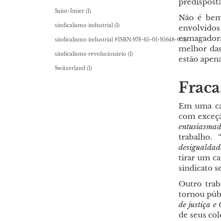
predisposta
Saint-Imier
(1)
Não é bem
sindicalismo industrial
(1)
envolvidos
esmagador
sindicalismo industrial #ISBN:978-65-01-95648-0
(1)
melhor das
sindicalismo revolucionário
(1)
estão apen
Switzerland
(1)
Fraca
Em uma ca
com exceçã
entusiasma
trabalho.
desigualdad
tirar um c
sindicato s
Outro trab
tornou púb
de justiça 
de seus cole