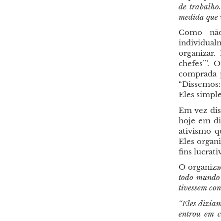
de trabalho
medida que v
Como não
individual
organizar
chefes’”.
comprada p
“Dissemos:
Eles simpl
Em vez dis
hoje em di
ativismo q
Eles organ
fins lucrat
O organizad
todo mundo 
tivessem con
“Eles diziam
entrou em c