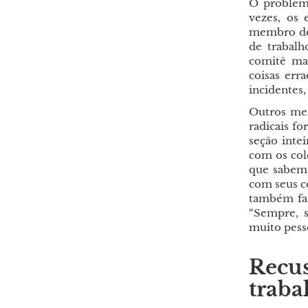
O problem
vezes, os
membro de
de trabal
comitê mai
coisas err
incidentes,
Outros me
radicais f
seção inte
com os col
que sabem 
com seus c
também fa
“Sempre, s
muito pess
Recus
traba