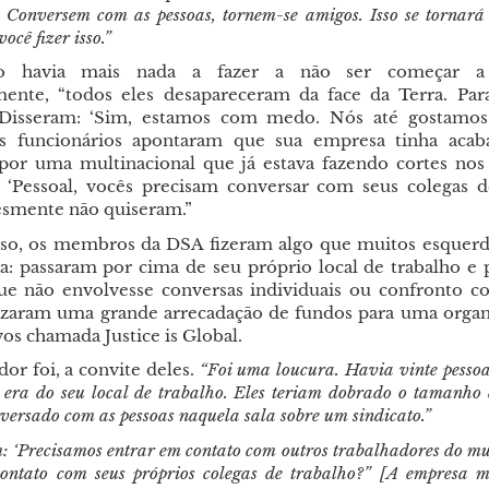
. Conversem com as pessoas, tornem-se amigos. Isso se tornará 
ocê fizer isso.”
 havia mais nada a fazer a não ser começar a 
mente, “todos eles desapareceram da face da Terra. Pa
. Disseram: ‘Sim, estamos com medo. Nós até gostamos
 Os funcionários apontaram que sua empresa tinha acab
or uma multinacional que já estava fazendo cortes nos 
 ‘Pessoal, vocês precisam conversar com seus colegas de
esmente não quiseram.”
so, os membros da DSA fizeram algo que muitos esquerd
a: passaram por cima de seu próprio local de trabalho e
ue não envolvesse conversas individuais ou confronto c
izaram uma grande arrecadação de fundos para uma orga
ivos chamada Justice is Global.
or foi, a convite deles.
“Foi uma loucura. Havia vinte pessoas
era do seu local de trabalho. Eles teriam dobrado o tamanho 
versado com as pessoas naquela sala sobre um sindicato.”
: ‘Precisamos entrar em contato com outros trabalhadores do mu
ontato com seus próprios colegas de trabalho?” [A empresa m