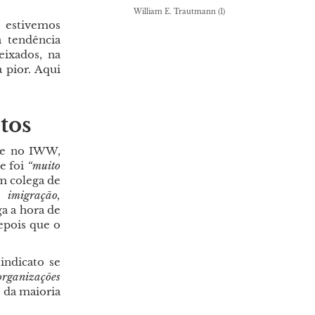
William E. Trautmann
(1)
 estivemos
a tendência
ixados, na
 pior. Aqui
tos
ve no IWW,
e foi
“muito
um colega de
 imigração,
a a hora de
epois que o
indicato se
organizações
o da maioria