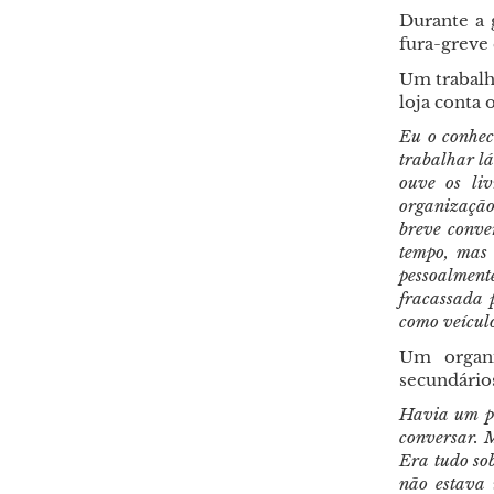
Durante a 
fura-greve
Um trabalh
loja conta 
Eu o conhec
trabalhar lá.
ouve os li
organização
breve conve
tempo, mas 
pessoalment
fracassada 
como veícul
Um organi
secundários
Havia um pr
conversar. M
Era tudo sob
não estava 