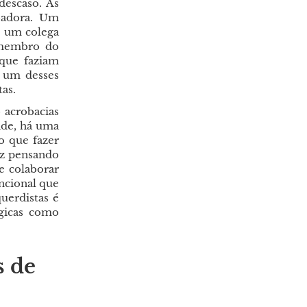
escaso. Às
badora. Um
 um colega
 membro do
 que faziam
s um desses
tas.
acrobacias
ade, há uma
o que fazer
ez pensando
e colaborar
ncional que
erdistas é
égicas como
s de