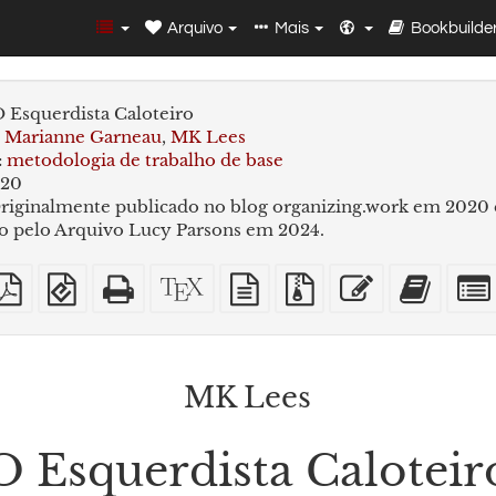
Arquivo
Mais
Bookbuilde
 Esquerdista Caloteiro
Marianne Garneau
,
MK Lees
:
metodologia de trabalho de base
20
riginalmente publicado no blog organizing.work em 2020 
o pelo Arquivo Lucy Parsons em 2024.
DF
PDF
EPUB
HTML
Código-
fonte
Arquivos
Editar
Adici
mples
imposto
(para
puro
fonte
em
fonte
esse
este
sobre
dispositivos
(para
XeLaTeX
texto
com
texto
texto
A4
móveis)
impressão)
puro
anexos
ao
constr
de
MK Lees
livros
O Esquerdista Caloteir