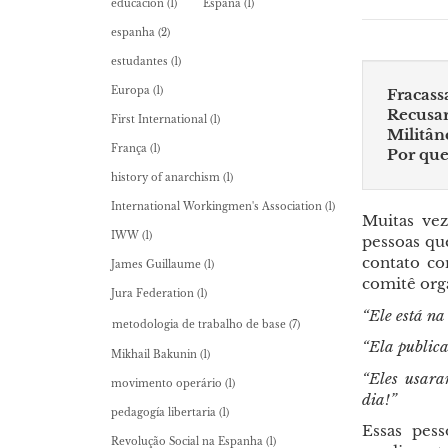
educación
(1)
España
(1)
espanha
(2)
estudantes
(1)
Europa
(1)
Fracass
Recusar
First International
(1)
Militân
França
(1)
Por que
history of anarchism
(1)
International Workingmen's Association
(1)
Muitas vez
IWW
(1)
pessoas qu
contato co
James Guillaume
(1)
comitê org
Jura Federation
(1)
“Ele está n
metodologia de trabalho de base
(7)
“Ela public
Mikhail Bakunin
(1)
“Eles usar
movimento operário
(1)
dia!”
pedagogía libertaria
(1)
Essas pess
Revolução Social na Espanha
(1)