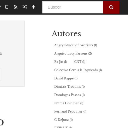
Buscar
r
Autores
Angry Education Workers
(1)
e
Arquivo Lucy Parsons
(2)
Ba Jin
(1)
CNT
(1)
onar
Selecionar
Colectivo Cero a la Izquierda
(1)
algumas
David Rappe
(1)
partes
Dimitris Troaditis
(1)
para
utor
o
Domingos Passos
(1)
bookbuilder
Emma Goldman
(1)
Fernand Pelloutier
(1)
o
G DeJunz
(1)