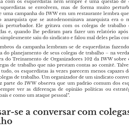
a com os esquerdistas nem sempre é uma questão de d
 esquerdistas se envolvem, mas de forma muito pertur
 uma campanha do IWW em um restaurante lembra que
ho anarquista que se autodenominava anarquista era o
s perturbador. Ele gritava com os colegas de trabalho
adas e, quando lhe pediram para fazer um relatório apó
 simplesmente saiu do sindicato e falou mal deles pelas cos
mbros da campanha lembram-se de esquerdistas fazendo 
ora do planejamento de seus colegas de trabalho – na verd
ira do Treinamento de Organizadores 102 da IWW sobre 
egas de trabalho que não prestam contas ao comitê. Talv
tudo, os esquerdistas às vezes parecem menos capazes d
olegas de trabalho. Um organizador de um sindicato conve
z parte do IWW observa que um padrão comum dos esqu
empre ver as diferenças de opinião políticas ou estrat
oais e como um ataque pessoal”.
ar-se a conversar com colega
lho