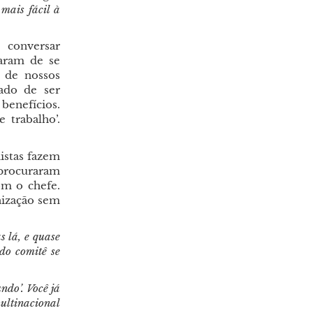
mais fácil à
conversar
raram de se
 de nossos
ado de ser
benefícios.
 trabalho’.
istas fazem
 procuraram
om o chefe.
nização sem
 lá, e quase
do comitê se
ndo’. Você já
ultinacional