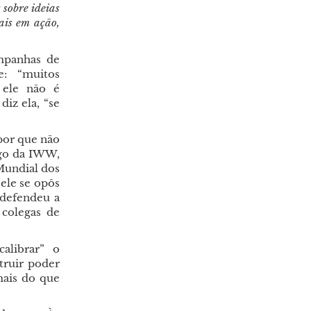
 sobre ideias
ais em ação,
mpanhas de
e: “muitos
 ele não é
diz ela, “se
por que não
ago da IWW,
undial dos
ele se opôs
 defendeu a
 colegas de
alibrar” o
truir poder
mais do que