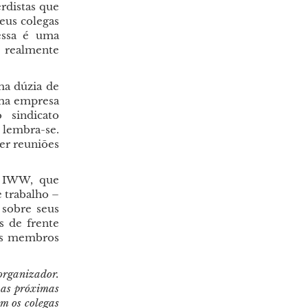
rdistas que
eus colegas
essa é uma
r realmente
ma dúzia de
uma empresa
 sindicato
lembra-se.
zer reuniões
o IWW, que
 trabalho –
 sobre seus
s de frente
os membros
 organizador.
 as próximas
m os colegas