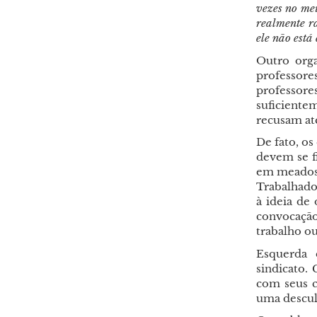
vezes no mei
realmente r
ele não est
Outro org
professor
professor
suficientem
recusam at
De fato, o
devem se f
em meados
Trabalhado
à ideia de
convocação
trabalho ou
Esquerda 
sindicato.
com seus c
uma descul