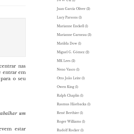
IWW UK
(1)
Juan García Oliver
(2)
Lucy Parsons
(1)
Marianne Enckell
(1)
Marianne Garneau
(3)
Matilda Dow
(1)
Miguel G. Gómez
(2)
MK Lees
(2)
centrar nas
Neno Vasco
(1)
e entrar em
 para o seu
Otto João Leite
(1)
Owen King
(1)
Ralph Chaplin
(1)
Rasmus Hästbacka
(1)
rabalhar um
René Berthier
(1)
Roger Williams
(1)
devem estar
Rudolf Rocker
(1)