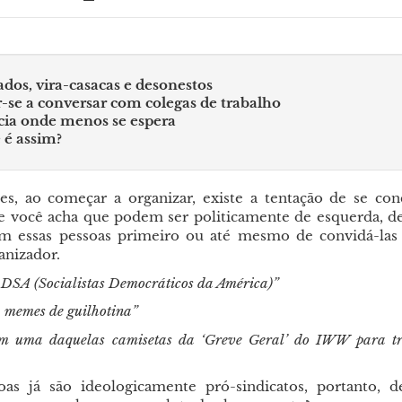
ados, vira-casacas e desonestos
-se a conversar com colegas de trabalho
cia onde menos se espera
 é assim?
es, ao começar a organizar, existe a tentação de se con
e você acha que podem ser politicamente de esquerda, d
m essas pessoas primeiro ou até mesmo de convidá-las
anizador.
a DSA (Socialistas Democráticos da América)”
a memes de guilhotina”
am uma daquelas camisetas da ‘Greve Geral’ do IWW para t
oas já são ideologicamente pró-sindicatos, portanto, 