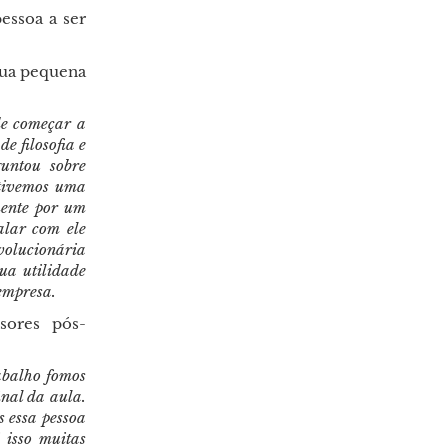
essoa a ser
sua pequena
de começar a
de filosofia e
untou sobre
 tivemos uma
mente por um
alar com ele
volucionária
ua utilidade
empresa.
sores pós-
abalho fomos
inal da aula.
s essa pessoa
 isso muitas