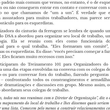
o padrão mais comum que vemos, no entanto, é o de esque
 ou não conseguem entrar em contato e conversar com s
ho no que chamamos de “um a um”. É verdade que 
a assustadora para muitos trabalhadores, mas parece se
stáculo para os esquerdistas.
zadora do cinturão da ferrugem se lembra de quando u
 DSA a abordou para organizar seu local de trabalho, 
ogia. Ela se reuniu com eles como funcionária do
nal para o qual trabalha. “Eles formaram um comitê”, 
s os esquerdistas. Eu disse: ‘vocês precisam começar a fa
’. Eles ficaram muito receosos com isso.”
rticiparam do Treinamento 101 para Organizadores d
da uma das etapas envolvidas na conversa com os colegas de
-os para conversar fora do trabalho, fazendo perguntas
– confrontando todos os constrangimentos e armadilha
de dramatizações e discussões em grupo. Mesmo assim, 
 abordaram seus colegas de trabalho.
o, todos nós nos reunimos com o Diretor de Organização”, diz o
 mapeamento do local de trabalho e lhes dissemos quais seriam
er uma lista. Comecem pelo menos a construir relacionamentos co