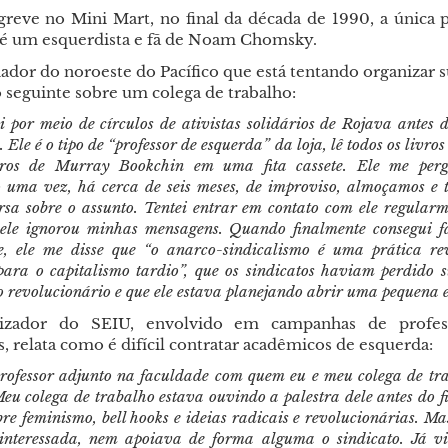
greve no Mini Mart, no final da década de 1990, a única p
 é um esquerdista e fã de Noam Chomsky.
ador do noroeste do Pacífico que está tentando organizar 
o seguinte sobre um colega de trabalho:
i por meio de círculos de ativistas solidários de Rojava antes 
 Ele é o tipo de “professor de esquerda” da loja, lê todos os livros 
vros de Murray Bookchin em uma fita cassete. Ele me perg
 uma vez, há cerca de seis meses, de improviso, almoçamos e
rsa sobre o assunto. Tentei entrar em contato com ele regular
ele ignorou minhas mensagens. Quando finalmente consegui f
e, ele me disse que “o anarco-sindicalismo é uma prática re
para o capitalismo tardio”, que os sindicatos haviam perdido s
o revolucionário e que ele estava planejando abrir uma pequena 
zador do SEIU, envolvido em campanhas de profes
, relata como é difícil contratar acadêmicos de esquerda:
ofessor adjunto na faculdade com quem eu e meu colega de tr
eu colega de trabalho estava ouvindo a palestra dele antes do f
re feminismo, bell hooks e ideias radicais e revolucionárias. Ma
interessada, nem apoiava de forma alguma o sindicato. Já vi