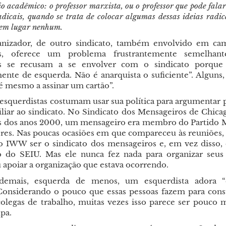
o acadêmico: o professor marxista, ou o professor que pode falar
adicais, quando se trata de colocar algumas dessas ideias radic
á em lugar nenhum.
anizador, de outro sindicato, também envolvido em ca
es, oferece um problema frustrantemente semelhant
es se recusam a se envolver com o sindicato porque
ente de esquerda. Não é anarquista o suficiente”. Alguns, 
é mesmo a assinar um cartão”.
s esquerdistas costumam usar sua política para argumentar 
iliar ao sindicato. No Sindicato dos Mensageiros de Chic
 dos anos 2000, um mensageiro era membro do Partido M
res. Nas poucas ocasiões em que compareceu às reuniões, 
 o IWW ser o sindicato dos mensageiros e, em vez disso,
 do SEIU. Mas ele nunca fez nada para organizar seus
 apoiar a organização que estava ocorrendo.
demais, esquerda de menos, um esquerdista adora “c
 Considerando o pouco que essas pessoas fazem para cons
olegas de trabalho, muitas vezes isso parece ser pouco 
pa.