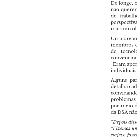
De longe, 
não querem
de trabal
perspectiv
mais um ob
Uma organi
membros do
de tecnol
convencio
“Eram apena
individuais
Alguns pa
detalha ca
convidando
problemas 
por meio 
da DSA não
“Depois diss
“Fizemos um
etapas: faz