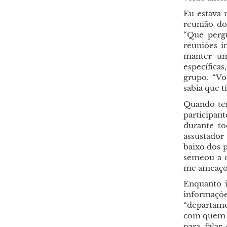
Eu estava 
reunião do
“Que pergu
reuniões i
manter um
específica
grupo. “Vo
sabia que t
Quando te
participan
durante to
assustador
baixo dos p
semeou a d
me ameaço
Enquanto 
informaçõe
“departame
com quem e
para falar