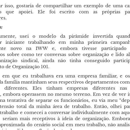
rar isso, gostaria de compartilhar um exemplo de uma 
ão que apoiei. Ele foi escrito com as próprias pa
es.
o:
damente, usei o modelo da pirâmide invertida qua
or iniciante trabalhando em minha primeira campan
ente novo na IWW e, embora tivesse participado
os sobre como ter conversas sobre organização e lido al
anização sindical, ainda não tinha conseguido partic
o de Organização 101.
 em que eu trabalhava era uma empresa familiar, e os 
 família mantinham seus respectivos departamentos co
e diferentes. Eles tinham empresas diferentes nas
, embora operassem no mesmo terreno. Em vez de ver i
ma tentativa de separar os funcionários, eu via meu “de
ensão total da minha área de trabalho. Então, olhei p
 trabalho e comecei a conversar individualmente com aqu
 seriam mais receptivos à ideia de organização. Embora
aproximada do cenário social em meu trabalho, não analis