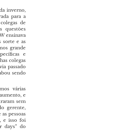
da inverno,
rada para a
colegas de
s questões
WW ensinava
 sorte e as
imos grande
pecíficas e
has colegas
via passado
cabou sendo
mos várias
 aumento, e
straram sem
o gerente,
 as pessoas
 e isso foi
r days” do