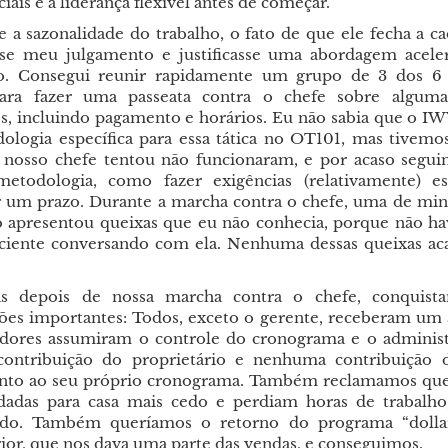
ciais e a liderança flexível antes de começar.
e a sazonalidade do trabalho, o fato de que ele fecha a ca
se meu julgamento e justificasse uma abordagem acele
ão. Consegui reunir rapidamente um grupo de 3 dos 6 
para fazer uma passeata contra o chefe sobre alguma
s, incluindo pagamento e horários. Eu não sabia que o I
logia específica para essa tática no OT101, mas tivemos
e nosso chefe tentou não funcionaram, e por acaso segu
etodologia, como fazer exigências (relativamente) es
r um prazo. Durante a marcha contra o chefe, uma de min
o apresentou queixas que eu não conhecia, porque não ha
ciente conversando com ela. Nenhuma dessas queixas a
as depois de nossa marcha contra o chefe, conquista
ções importantes: Todos, exceto o gerente, receberam um
adores assumiram o controle do cronograma e o admini
ontribuição do proprietário e nenhuma contribuição d
nto ao seu próprio cronograma. Também reclamamos que
das para casa mais cedo e perdiam horas de trabalho,
ido. Também queríamos o retorno do programa “dolla
rior, que nos dava uma parte das vendas, e conseguimos.