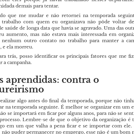
midada demais para tentar.
ndo que me mudar e não retornei na temporada seguin
e trabalho com quem eu organizava não pôde voltar d
e saúde de longa data que havia se agravado. Uma das outr
u aumento, mas não estava mais interessada em organi
to nenhum outro contato no trabalho para manter a c
 e ela morreu.
ra trás, posso identificar os principais fatores que me fi
ar a campanha.
s aprendidas: contra o
ureirismo
ealizar algo antes do final da temporada, porque não tinh
tar na temporada seguinte. É melhor se organizar em um
ão se importará em ficar por alguns anos, para não se sent
 processo. Lembre-se de que o objetivo da organização é 
o em um que valha a pena ficar e se importar com ele
ê não puder permanecer no emprego, esse não é um bom 