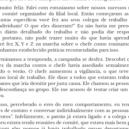
muito feliz. Falei com entusiasmo sobre nossos sucessos
 comitê organizador da filial local. Então começaram as
ntas específicas você fez aos seus colegas de trabalho
ndividuais? O que eles disseram?” Eu não havia me pr
 diário detalhado do trabalho e não podia dar respo
s, portanto, não pude trazer muito do que havia apren
cê fez X, Y e Z na marcha sobre o chefe como ensinam
ínhamos estabelecido práticas recomendadas para isso.
rminamos a temporada, a campanha se desfez. Descobri 
tes da marcha contra o chefe havia assediado sexualme
do o verão. O chefe aumentou a vigilância, o que tev
 no local de trabalho. Ele disse a todos que estavam trab
anos que iria demitir por justa causa. Ele chamou as pesso
esconfiança no grupo. Ele me acusou de tentar criar um 
u.
isso, percebendo o erro do meu comportamento, eu tent
s de contato e conversar individualmente com as pessoas
ntos”. Infelizmente, o patrão já estava ligado e a colega 
u estava tendo reuniões de comitê, que estava mais bem 
 com eles porque já havia trabalhado nesses departame