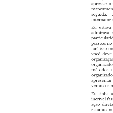
apressar o
mapeamento
seguida, 
internamen
Eu estava
admirava n
particular
pessoas no
fará isso m
você deve 
organizaçã
organizado
métodos t
organizado
apresentar
vemos os m
Eu tinha u
incrível fa
ação diret
estamos no