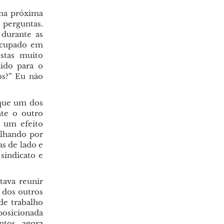
 na próxima
 perguntas.
 durante as
eocupado em
stas muito
dido para o
os?” Eu não
que um dos
nte o outro
e um efeito
alhando por
as de lado e
sindicato e
ava reunir
 dos outros
de trabalho
posicionada
ntos, agora