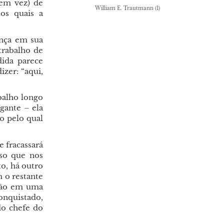
 em vez) de
William E. Trautmann
(1)
los quais a
ança em sua
trabalho de
dida parece
zer: “aqui,
balho longo
lgante – ela
o pelo qual
 fracassará
sso que nos
o, há outro
 o restante
ação em uma
onquistado,
o chefe do