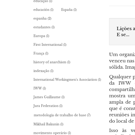
educação
(1)
educación
(1)
España
(1)
espanha
(2)
estudantes
(1)
Lições 
E se…
Europa
(1)
First International
(1)
Um organiz
França
(1)
venceu nas
history of anarchism
(1)
sólida. Im
indexação
(1)
Qualquer p
International Workingmen's Association
(1)
da IWW es
compartilh
IWW
(1)
mostra um
James Guillaume
(1)
ampla de p
Jura Federation
(1)
que é const
reuniões i
metodologia de trabalho de base
(7)
do local de
Mikhail Bakunin
(1)
Isso às v
movimento operário
(1)