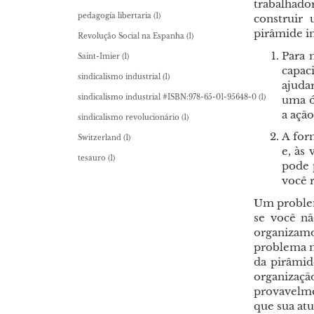
trabalhado
pedagogía libertaria
(1)
construir 
pirâmide in
Revolução Social na Espanha
(1)
Para 
Saint-Imier
(1)
capac
sindicalismo industrial
(1)
ajuda
sindicalismo industrial #ISBN:978-65-01-95648-0
(1)
uma ó
a ação
sindicalismo revolucionário
(1)
A for
Switzerland
(1)
e, às
tesauro
(1)
pode 
você r
Um problem
se você nã
organizamo
problema m
da pirâmid
organizaçã
provavelm
que sua atu