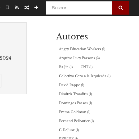
Buscar
r
Autores
Angry Education Workers
(1)
 2024
Arquivo Lucy Parsons
(3)
Ba Jin
(1)
CNT
(1)
onar
Selecionar
Colectivo Cero a la Izquierda
(1)
algumas
David Rappe
(1)
partes
Dimitris Troaditis
(1)
para
utor
o
Domingos Passos
(1)
bookbuilder
Emma Goldman
(1)
Fernand Pelloutier
(1)
G DeJunz
(1)