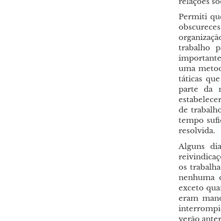
relações so
Permiti qu
obscureces
organizaç
trabalho 
importante
uma metodo
táticas qu
parte da m
estabelece
de trabalh
tempo sufi
resolvida.
Alguns di
reivindica
os trabalh
nenhuma c
exceto qua
eram manda
interromp
verão ante