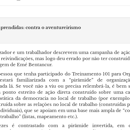
aprendidas: contra o aventureirismo
ador e um trabalhador descrevem uma campanha de ação
 reivindicações, mas logo deu errado por não ter construí
agem de Emé Bentancur.
essoa que tenha participado do Treinamento 101 para Or
tará familiarizada com a “pirâmide” de organizaç
ada lá. Se você não a viu ou precisa relembrá-la, é bem s
 ponto estreito de ação direta construído sobre uma c
rática da democracia no local de trabalho (por exemplo,
ruída sobre as relações no local de trabalho (construídas
ndividuais), que se apoiam em uma base mais ampla de “
 trabalho” (listas, mapeamento etc.).
ezes é contrastado com a pirâmide invertida, em 