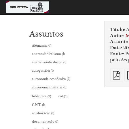
Título:
A
Assuntos
Autor:
M
Assunto
Alemanha
(1)
Data:
20
Fonte:
P
anarcosindicalismo
(1)
pelo Arq
anarcossindicalismo
(1)
P
autogestión
(1)
si
autonomia econômica
(2)
autonomia operária
(1)
biblioteca
(2)
cnt
(5)
C.N.T.
(1)
colaboração
(1)
documentação
(1)