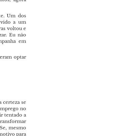
te. Um dos
evido a um
as voltou e
zar. Eu não
ampanha em
zeram optar
a certeza se
 emprego no
ir tentado a
transformar
. Se, mesmo
motivo para