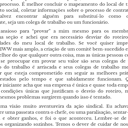
 processo. É melhor concluir o mapeamento do local de t
 social, coletar informações sobre o processo de contra
talvez encontrar alguém para substituí-lo como o
te, seja um colega de trabalho ou um funcionário.
 ansioso para “provar” a mim mesmo para os memb
a seção e achei que era necessário desviar do roteir
idades do meu local de trabalho. Se você quiser impr
 IWW mais amplo, a criação de um comitê bem-sucedido 
elhor do que qualquer outra coisa, mas as únicas pessoas 
se preocupar em provar seu valor são seus colegas de 
o do trabalho é arriscada e seus colegas de trabalho
r que esteja comprometido em seguir as melhores prát
estados pelo tempo e que sabidamente funcionam. 
r iniciante acha que sua empresa é única e quase toda emp
 condições únicas que justificam o desvio do roteiro,
esmos problemas surgirem quando isso é tentado.
ma visão muito aventureira da ação sindical. Eu achav
zer uma passeata contra o chefe, ou uma paralisação, sentar
a e obter ganhos, e foi o que aconteceu. Lembre-se d
s organizando sozinhos. Temos o dever de cuidar de nos