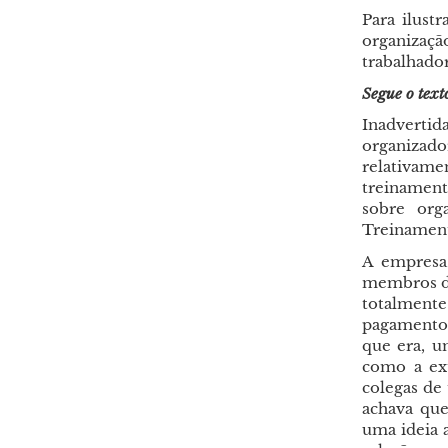
Para ilust
organizaç
trabalhador
Segue o text
Inadverti
organizad
relativam
treinament
sobre org
Treinament
A empresa
membros da
totalment
pagamento
que era, u
como a ext
colegas de
achava que
uma ideia 