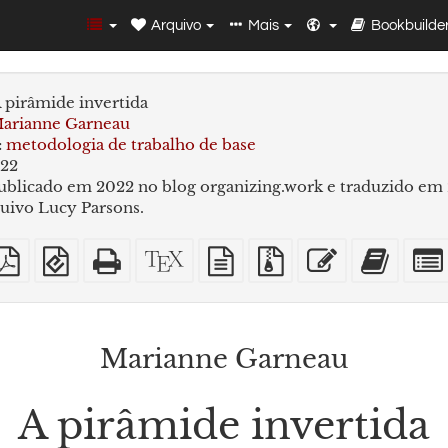
Arquivo
Mais
Bookbuilde
 pirâmide invertida
arianne Garneau
:
metodologia de trabalho de base
22
ublicado em 2022 no blog organizing.work e traduzido em
uivo Lucy Parsons.
DF
PDF
EPUB
HTML
Código-
fonte
Arquivos
Editar
Adici
mples
imposto
(para
puro
fonte
em
fonte
esse
este
sobre
dispositivos
(para
XeLaTeX
texto
com
texto
texto
A4
móveis)
impressão)
puro
anexos
ao
constr
de
Marianne Garneau
livros
A pirâmide invertida