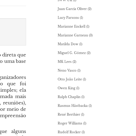
IWW UK
(1)
Juan García Oliver
(2)
Lucy Parsons
(1)
Marianne Enckell
(1)
Marianne Garneau
(3)
Matilda Dow
(1)
Miguel G. Gómez
(2)
 direta que
do uma base
MK Lees
(2)
Neno Vasco
(1)
ganizadores
Otto João Leite
(1)
ão que foi
Owen King
(1)
imples; ela
amada mais
Ralph Chaplin
(1)
 reuniões),
Rasmus Hästbacka
(1)
 por meio de
compreensão
René Berthier
(1)
Roger Williams
(1)
que alguns
Rudolf Rocker
(1)