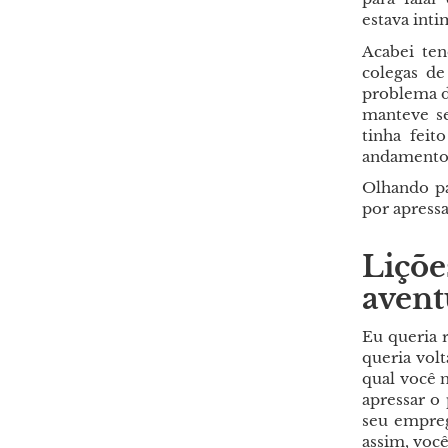
estava inti
Acabei te
colegas d
problema d
manteve se
tinha fei
andamento,
Olhando pa
por apress
Liçõe
avent
Eu queria r
queria vol
qual você n
apressar o
seu empreg
assim, voc