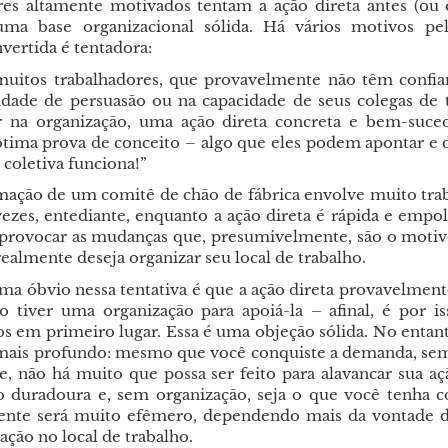
res altamente motivados tentam a ação direta antes (ou
uma base organizacional sólida. Há vários motivos pe
vertida é tentadora:
muitos trabalhadores, que provavelmente não têm confi
idade de persuasão ou na capacidade de seus colegas de 
r na organização, uma ação direta concreta e bem-suce
tima prova de conceito – algo que eles podem apontar e di
 coletiva funciona!”
mação de um comitê de chão de fábrica envolve muito tra
 vezes, entediante, enquanto a ação direta é rápida e empo
provocar as mudanças que, presumivelmente, são o motiv
ealmente deseja organizar seu local de trabalho.
a óbvio nessa tentativa é que a ação direta provavelmente
o tiver uma organização para apoiá-la – afinal, é por i
s em primeiro lugar. Essa é uma objeção sólida. No entant
ais profundo: mesmo que você conquiste a demanda, sem
e, não há muito que possa ser feito para alavancar sua 
o duradoura e, sem organização, seja o que você tenha c
ente será muito efêmero, dependendo mais da vontade d
ação no local de trabalho.