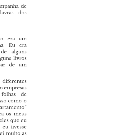
campanha de
lavras dos
ndo era um
ha. Eu era
 de alguns
guns livros
ipar de um
diferentes
mo empresas
 folhas de
sso como o
partamento”
ara os meus
eles que eu
 eu tivesse
ei muito as