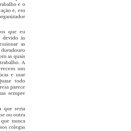
rabalho e o
tação e, em
rganizador
ros que eu
o devido às
essionar as
e duradouro
com as quais
trabalho. A
 merecem um
icas e usar
Quase todo
resa parece
 mas sempre
a que seria
-se ou outra
e que nunca
sos colegas