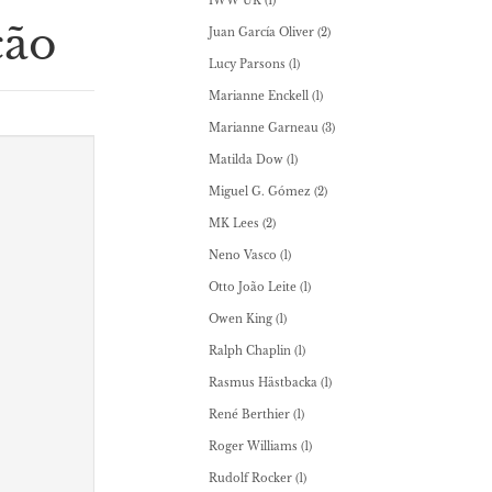
IWW UK
(1)
ção
Juan García Oliver
(2)
Lucy Parsons
(1)
Marianne Enckell
(1)
Marianne Garneau
(3)
Matilda Dow
(1)
Miguel G. Gómez
(2)
MK Lees
(2)
Neno Vasco
(1)
Otto João Leite
(1)
Owen King
(1)
Ralph Chaplin
(1)
Rasmus Hästbacka
(1)
René Berthier
(1)
Roger Williams
(1)
Rudolf Rocker
(1)