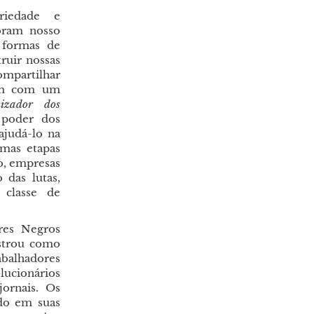
riedade e
oram nosso
 formas de
ruir nossas
ompartilhar
rem com um
izador dos
 poder dos
ajudá-lo na
imas etapas
o, empresas
das lutas,
classe de
res Negros
nstrou como
abalhadores
ucionários
ornais. Os
do em suas