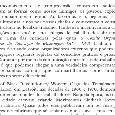
toconhecimento e compreensão constroem solida
icam as formas como nossos inimigos, os patrões, expl
e roubam nosso tempo. Ao fazermos isso, pegamos as
o impostas a nós por nossos chefes e começamos a const
struturas no local de trabalho. Também o incentivamos a c
ações que você e seus colegas de trabalho descobri
dor. Uma das maneiras pelas quais o
Comitê Organ
ores da Educação de Washington DC – IWW
facilita o
res é atuando como organizadores externos que podem 
igações regulares repletas de conselhos práticos e próx
 Somente por meio da comunicação entre locais de trabalh
os é que podemos chegar a uma verdadeira compreensão 
 e sonhos comuns que compartilhamos como uma 
es no setor educacional.
of Black Revolutionary Workers (Liga dos Trabalhado
ários), em Detroit, nas décadas de 1960 e 1970, demo
aumentar o poder dos trabalhadores. Naquela época, os tr
 cidade estavam criando Movimentos Sindicais Revol
 fábricas. Quase todos eles publicavam um ou mais j
ores descobriram que só sabiam o que estava acontecen