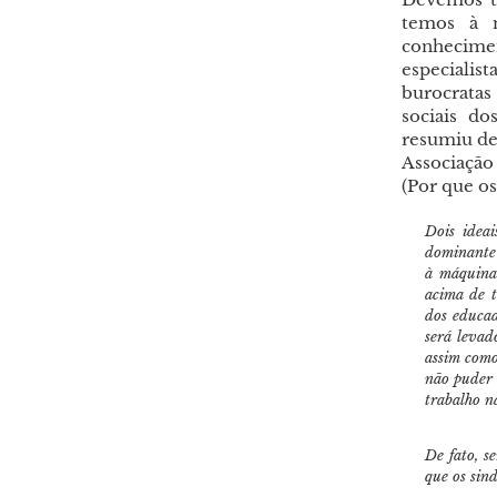
temos à n
conhecime
especialis
burocrata
sociais d
resumiu de
Associação
(Por que os
Dois ideai
dominante 
à máquina;
acima de t
dos educad
será levad
assim como
não puder 
trabalho n
De fato, s
que os sin