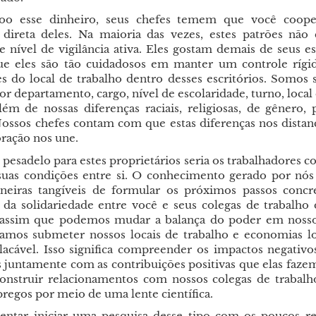
o esse dinheiro, seus chefes temem que você coope
 direta deles. Na maioria das vezes, estes patrões nã
 nível de vigilância ativa. Eles gostam demais de seus es
ue eles são tão cuidadosos em manter um controle rígi
s do local de trabalho dentro desses escritórios. Somos 
or departamento, cargo, nível de escolaridade, turno, local
lém de nossas diferenças raciais, religiosas, de gênero, 
 Nossos chefes contam com que estas diferenças nos distan
oração nos une.
pesadelo para estes proprietários seria os trabalhadores 
 suas condições entre si. O conhecimento gerado por nós
eiras tangíveis de formular os próximos passos concr
 da solidariedade entre você e seus colegas de trabalho 
 assim que podemos mudar a balança do poder em nosso
Vamos submeter nossos locais de trabalho e economias l
placável. Isso significa compreender os impactos negativo
s juntamente com as contribuições positivas que elas faze
nstruir relacionamentos com nossos colegas de trabalh
regos por meio de uma lente científica.
ntar iniciar uma pesquisa desse tipo com os poucos r