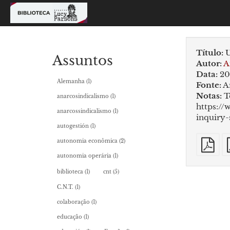
Título:
U
Assuntos
Autor:
A
Data:
20
Alemanha
(1)
Fonte:
A
Notas:
T
anarcosindicalismo
(1)
https:/
anarcossindicalismo
(1)
inquiry-
autogestión
(1)
P
autonomia econômica
(2)
si
autonomia operária
(1)
biblioteca
(1)
cnt
(5)
C.N.T.
(1)
colaboração
(1)
educação
(1)