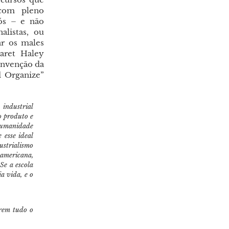
 com pleno
ós – e não
alistas, ou
r os males
aret Haley
onvenção da
d Organize”
 industrial
o produto e
 humanidade
 esse ideal
ustrialismo
 americana,
Se a escola
a vida, e o
arem tudo o