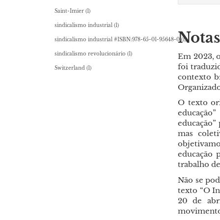
Saint-Imier
(1)
sindicalismo industrial
(1)
Notas
sindicalismo industrial #ISBN:978-65-01-95648-0
(1)
sindicalismo revolucionário
(1)
Em 2023, o
foi traduz
Switzerland
(1)
contexto b
Organizado
O texto or
educação”
educação” p
mas colet
objetivamo
educação p
trabalho de
Não se pod
texto “O I
20 de abr
movimento 