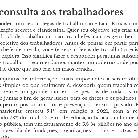
onsulta aos trabalhadores
poder com seus colegas de trabalho não é fácil. É mais co
ação secreta e clandestina. Quer seu objetivo seja criar 
 local de trabalho ou não, os chefes não reagem bem 
 coletiva dos trabalhadores. Antes de pensar em partir par
 chefe de merda, você (e seus colegas de trabalho) preci
explora. Isso significa fazer e responder perguntas substa
de trabalho – recomendamos manter um caderno onde poss
Não deixe que isso caia em mãos erradas.
njuntos de informações mais importantes a serem obti
 simples do que realmente é: descobrir quem trabalha 
mo reúne um grande número de pessoas de todas as or
 juntas a fim de gerar lucros para os chefes e os políticos
uperior possui uma forte presença do ensino privado.
matrículas cresceu 5,1% em relação a 2021, com a re
ndo 78% do total. O setor de educação básica, ainda que
ão pública, tem um faturamento de R$ 84 bilhões no ano de
 investida de fundações, organizações sociais e outras e
vado.