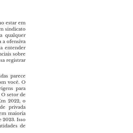
mo estar em
um sindicato
a qualquer
a a ofensiva
sa entender
nciais sobre
a registrar
das parece
com você. O
igens para
. O setor de
 Em 2022, o
de privada
 em maioria
 2023. Isso
ntidades de