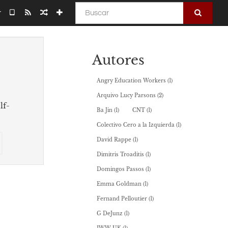
Buscar
r
Autores
Angry Education Workers
(1)
Arquivo Lucy Parsons
(2)
lf-
Ba Jin
(1)
CNT
(1)
Colectivo Cero a la Izquierda
(1)
onar
Selecionar
David Rappe
(1)
algumas
Dimitris Troaditis
(1)
partes
para
Domingos Passos
(1)
utor
o
Emma Goldman
(1)
bookbuilder
Fernand Pelloutier
(1)
G DeJunz
(1)