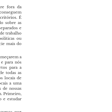
re fora da
o conseguem
critórios. É
do sobre as
separados e
 de trabalho
políticas ou
cie mais do
começarem a
 e para nós
etos para a
de todas as
s locais de
ocais a uma
s de nossas
m. Primeiro,
o e estudar
ecursos que