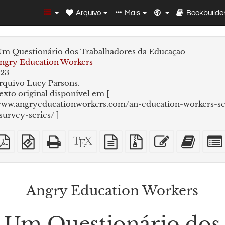
Arquivo
Mais
Bookbuilde
m Questionário dos Trabalhadores da Educação
ngry Education Workers
23
rquivo Lucy Parsons.
exto original disponível em [
/www.angryeducationworkers.com/an-education-workers-se
survey-series/ ]
DF
PDF
EPUB
HTML
Código-
fonte
Arquivos
Editar
Adici
mples
imposto
(para
puro
fonte
em
fonte
esse
este
sobre
dispositivos
(para
XeLaTeX
texto
com
texto
texto
A4
móveis)
impressão)
puro
anexos
ao
constr
de
Angry Education Workers
livros
Um Questionário dos