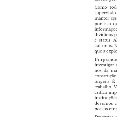
Como todo
supervisão
manter esse
por isso q
informaçõe
divididos p
e status. A
culturais.
que a expl
Um grande 
investigar
nos dá man
construção
origens. É
trabalho. 
crítica im
instituiçõe
devemos co
nossos emp
Devemos te