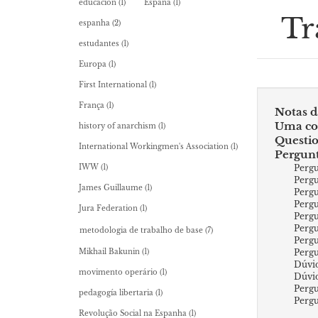
educación
(1)
España
(1)
Tr
espanha
(2)
estudantes
(1)
Europa
(1)
First International
(1)
França
(1)
Notas d
Uma con
history of anarchism
(1)
Questio
International Workingmen's Association
(1)
Pergunt
Pergu
IWW
(1)
Pergu
James Guillaume
(1)
Pergu
Pergu
Jura Federation
(1)
Pergu
Pergu
metodologia de trabalho de base
(7)
Pergu
Pergu
Mikhail Bakunin
(1)
Dúvid
movimento operário
(1)
Dúvid
Pergu
pedagogía libertaria
(1)
Pergu
Revolução Social na Espanha
(1)