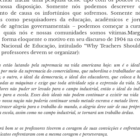
ossa disposição. Somente nós podemos descrever
nto de causa os infortúnios que sofremos. Somente n
tas como pesquisadores da educação, acadêmicos e jorn
s de agências governamentais – podemos começar a cura
os quais nós e nossas comunidades somos vítimas.Marg
 forma eloquente o motivo em seu discurso de 1904 na c
 Nacional de Educação, intitulado “Why Teachers Shoul
 professores devem se organizar):
s estão lutando pela supremacia na vida americana hoje: um é o ideal
por meio da supremacia do comercialismo, que subordina o trabalhador a
 o outro, o ideal da democracia, o ideal dos educadores, que coloca a
odas as máquinas e exige que toda atividade seja a expressão da vida. Se
ores não puder ser levado para o campo industrial, então o ideal do ind
o para a escola. Esses dois ideais não podem continuar a existir na vida
 nossa nação não poderia continuar sendo metade escrava e metade livre. 
trazer alegria para o trabalho do mundo, a alegria deve sair de sua própri
a escola, assim como no campo industrial, se tornará um trabalho árduo.
erá bom se os professores tiverem a coragem de suas convicções e enfrent
dicatos enfrentaram com a mesma coragem e perseverança.