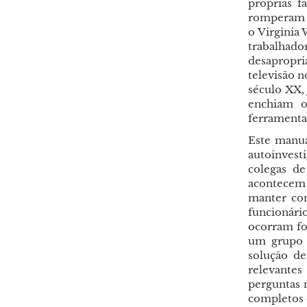
próprias f
romperam e
o Virginia 
trabalhado
desapropri
televisão n
século XX, 
enchiam o
ferramentas
Este manua
autoinves
colegas de
acontecem
manter con
funcionári
ocorram fo
um grupo d
solução de
relevante
perguntas 
completos 