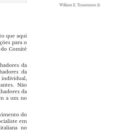
William E. Trautmann
(1)
to que aqui
ções para o
s do Comitê
lhadores da
hadores da
 individual,
antes. Não
lhadores da
 um a um no
lvimento do
cialiste em
taliana no