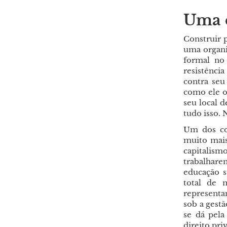
Uma c
Construir 
uma organiz
formal no
resistência
contra seu
como ele o 
seu local 
tudo isso. 
Um dos co
muito mais
capitalis
trabalharem
educação s
total de 
representa
sob a gest
se dá pela
direito pri