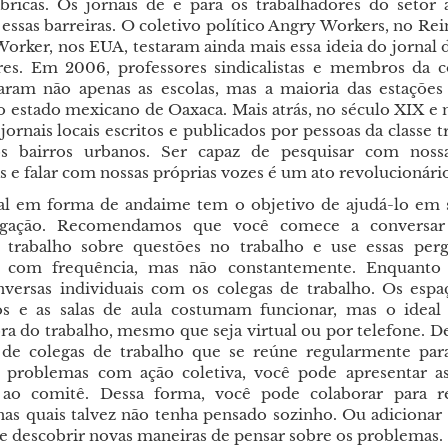
ábricas. Os jornais de e para os trabalhadores do setor
ssas barreiras. O coletivo político Angry Workers, no Rei
Worker, nos EUA, testaram ainda mais essa ideia do jornal 
res. Em 2006, professores sindicalistas e membros da
aram não apenas as escolas, mas a maioria das estações
o estado mexicano de Oaxaca. Mais atrás, no século XIX e 
jornais locais escritos e publicados por pessoas da classe 
s bairros urbanos. Ser capaz de pesquisar com nossa
 e falar com nossas próprias vozes é um ato revolucionári
l em forma de andaime tem o objetivo de ajudá-lo em 
tigação. Recomendamos que você comece a conversa
 trabalho sobre questões no trabalho e use essas perg
 com frequência, mas não constantemente. Enquanto i
versas individuais com os colegas de trabalho. Os espa
os e as salas de aula costumam funcionar, mas o ideal
ra do trabalho, mesmo que seja virtual ou por telefone. De
e colegas de trabalho que se reúne regularmente para
 problemas com ação coletiva, você pode apresentar a
s ao comitê. Dessa forma, você pode colaborar para r
nas quais talvez não tenha pensado sozinho. Ou adicionar
e descobrir novas maneiras de pensar sobre os problemas.