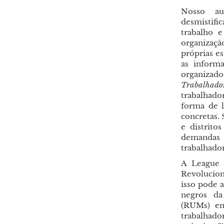
Nosso au
desmistif
trabalho 
organizaçã
próprias e
as inform
organiza
Trabalhad
trabalhado
forma de l
concretas.
e distrit
demandas
trabalhador
A League 
Revolucion
isso pode 
negros da
(RUMs) em
trabalhad