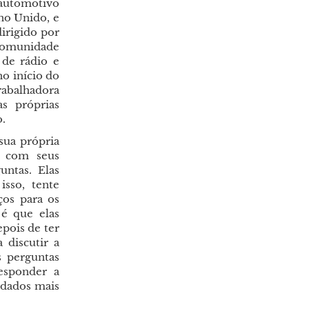
 automotivo
no Unido, e
dirigido por
 comunidade
 de rádio e
no início do
trabalhadora
s próprias
o.
sua própria
r com seus
untas. Elas
sso, tente
ços para os
 é que elas
pois de ter
 discutir a
s perguntas
esponder a
 dados mais