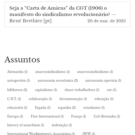
Seja a “Carta de Amiens” da CGT (1906) o
manifesto do sindicalismo revolucionário?
—
René Berthier
[pt]
20 de mar. de 2025
Assuntos
Alemanha
(1)
anarcosindicalismo
(1)
anarcossindicalismo
(1)
autogestión
(1)
autonomia econômica
(2)
autonomia operária
(1)
biblioteca
(2)
capitalismo
(1)
classe trabalhadora
(1)
cnt
(5)
C.N.T.
(1)
colaboração
(1)
documentação
(1)
educação
(1)
educación
(1)
España
(1)
espanha
(2)
estudantes
(1)
Europa
(1)
First International
(1)
França
(1)
Grã-Bretanha
(1)
history of anarchism
(1)
indexação
(1)
International Workingmen's Association
(1)
IWW
(1)