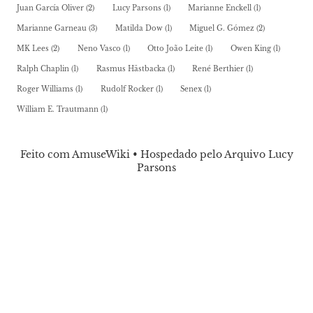
Juan García Oliver
(2)
Lucy Parsons
(1)
Marianne Enckell
(1)
Marianne Garneau
(3)
Matilda Dow
(1)
Miguel G. Gómez
(2)
MK Lees
(2)
Neno Vasco
(1)
Otto João Leite
(1)
Owen King
(1)
Ralph Chaplin
(1)
Rasmus Hästbacka
(1)
René Berthier
(1)
Roger Williams
(1)
Rudolf Rocker
(1)
Senex
(1)
William E. Trautmann
(1)
Feito com AmuseWiki • Hospedado pelo Arquivo Lucy
Parsons