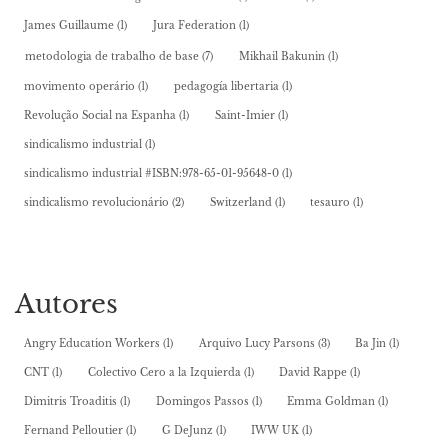
James Guillaume
(1)
Jura Federation
(1)
metodologia de trabalho de base
(7)
Mikhail Bakunin
(1)
movimento operário
(1)
pedagogía libertaria
(1)
Revolução Social na Espanha
(1)
Saint-Imier
(1)
sindicalismo industrial
(1)
sindicalismo industrial #ISBN:978-65-01-95648-0
(1)
sindicalismo revolucionário
(2)
Switzerland
(1)
tesauro
(1)
Autores
Angry Education Workers
(1)
Arquivo Lucy Parsons
(3)
Ba Jin
(1)
CNT
(1)
Colectivo Cero a la Izquierda
(1)
David Rappe
(1)
Dimitris Troaditis
(1)
Domingos Passos
(1)
Emma Goldman
(1)
Fernand Pelloutier
(1)
G DeJunz
(1)
IWW UK
(1)